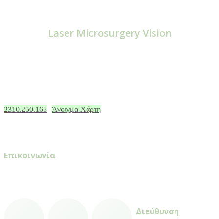
ΜΟΝΑΔΑ ΗΜΕΡΗΣΙΑΣ ΝΟΣΗΛΕΙΑΣ
Laser Microsurgery Vision
Σημείο αναφοράς στην
Οφθαλμολογική
φροντίδα στη Θεσσαλονίκη
και σε όλη τη
Βόρεια Ελλάδα, συνδυάζοντας τεχνολογία
αιχμής και πολυετή εμπειρία σε ένα περιβάλλον
υψηλών προδιαγραφών.
2310.250.165
Άνοιγμα Χάρτη
Επικοινωνία
Τηλέφωνο
: (+30) 2310.250.165
Email
: info@lmvision.gr
facebook
instagram
youtube
Διεύθυνση