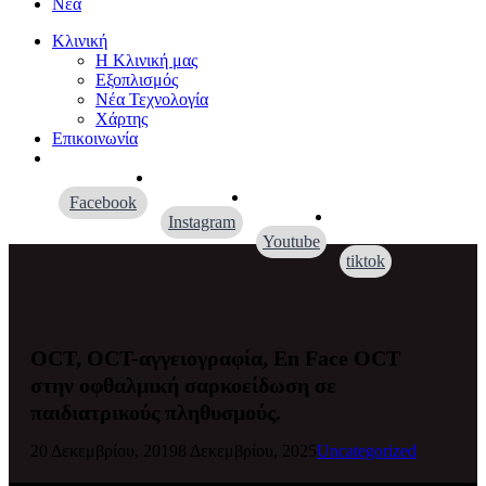
Νέα
Κλινική
Η Κλινική μας
Εξοπλισμός
Νέα Τεχνολογία
Χάρτης
Επικοινωνία
Facebook
Instagram
Youtube
tiktok
OCT, OCT-αγγειογραφία, En Face OCT
στην οφθαλμική σαρκοείδωση σε
παιδιατρικούς πληθυσμούς.
20 Δεκεμβρίου, 2019
8 Δεκεμβρίου, 2025
Uncategorized