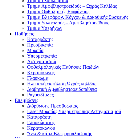
Τμήμα Γλαυκώματος
Τμήμα Αμφιβληστροεϊδούς – Ωχράς Κηλίδας
Τμήμα Οφθαλμικής Επιφάνειας
Τμήμα Βλεφάρων, Κόγχου & Δακρϋικής Συσκευής
Τμήμα Υαλοειδούς – Αμφιβληστροεϊδούς
Τμήμα Υπερήχων
Παθήσεις
Καταρράκτης
Πρεσβυωπία
Μυωπία
Υπερμετρωπία
Αστιγματισμός
Οφθαλμολογικές Παθήσεις Παιδιών
Κερατόκωνος
Γλαύκωμα
Ηλικιακή εκφύλιση Ωχράς κηλίδας
Διαβητική Αμφιβληστροειδοπάθεια
Ραγοειδίτιδες
Επεμβάσεις
Διόρθωσης Πρεσβυωπίας
Laser Μυωπίας Υπερμετρωπίας Αστιγματισμού
Καταρράκτη
Γλαυκώματος
Κερατόκωνου
Άνω & κάτω Βλεφαροπλαστικής