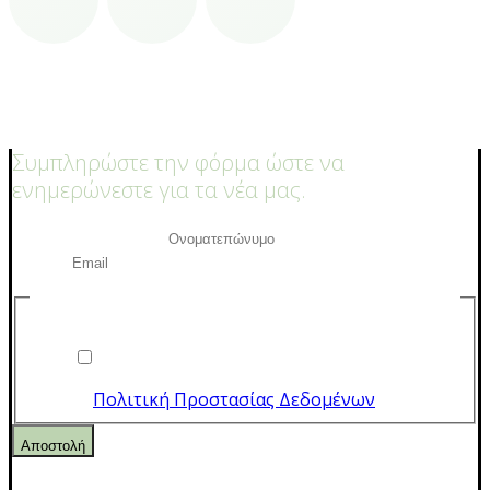
Τσιμισκή 43,
Θεσσαλονίκη, 54623
Εμπορικό κέντρο Πλατεία,
2ος όροφος
Συμπληρώστε την φόρμα ώστε να
ενημερώνεστε για τα νέα μας.
Ονοματεπώνυμο
*
Email
*
Έχω ενημερωθεί για την Πολιτική Προστασίας
Δεδομένων και για την Δήλωση Απορρήτου
*
Έχω ενημερωθεί
για την
Πολιτική Προστασίας Δεδομένων
Αποστολή