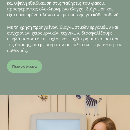
πρόγνωση.
και υψηλή εξειδίκευση στις παθήσεις του φακού,
είναι εξατομικευμένη και μπορεί να
προσφέροντας ολοκληρωμένο έλεγχο, διάγνωση και
περιλαμβάνει γυαλιά ή φακούς επαφής,
εξατομικευμένο πλάνο αντιμετώπισης για κάθε ασθενή.
ειδικές οπτικές ή χειρουργικές παρεμβάσεις,
καθώς και υποστήριξη της οπτικής
Με τη χρήση προηγμένων διαγνωστικών εργαλείων και
λειτουργίας του παιδιού στο σχολείο και
σύγχρονων χειρουργικών τεχνικών, διασφαλίζουμε
στην καθημερινότητα.
υψηλά ποσοστά επιτυχίας και ταχύτερη αποκατάσταση
της όρασης, με έμφαση στην ασφάλεια και την άνεση του
ασθενούς.
Περισσότερα