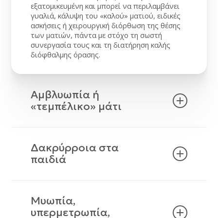
εξατομικευμένη και μπορεί να περιλαμβάνει
γυαλιά, κάλυψη του «καλού» ματιού, ειδικές
ασκήσεις ή χειρουργική διόρθωση της θέσης
των ματιών, πάντα με στόχο τη σωστή
συνεργασία τους και τη διατήρηση καλής
διόφθαλμης όρασης.
Αμβλυωπία ή
«τεμπέλικο» μάτι
Η αμβλυωπία είναι κατάσταση όπου ένα μάτι
δεν βλέπει καλά, όχι επειδή έχει οργανική
Δακρύρροια στα
βλάβη, αλλά επειδή η όραση δεν αναπτύχθηκε
παιδιά
φυσιολογικά στα πρώτα χρόνια της ζωής.
Συνήθως σχετίζεται με στραβισμό, μεγάλη
διαφορά βαθμού ανάμεσα στα δύο μάτια ή με
Η επίμονη δακρύρροια στο βρέφος ή το μικρό
καταστάσεις που «θολώνουν» την εικόνα,
παιδί, συχνά συνοδευόμενη από τσίμπλες ή
Μυωπία,
όπως συγγενής καταρράκτης ή πτώση
ερεθισμό των βλεφάρων, οφείλεται συχνά σε
βλεφάρου.
υπερμετρωπία,
στένωση ή απόφραξη του ρινοδακρυϊκού