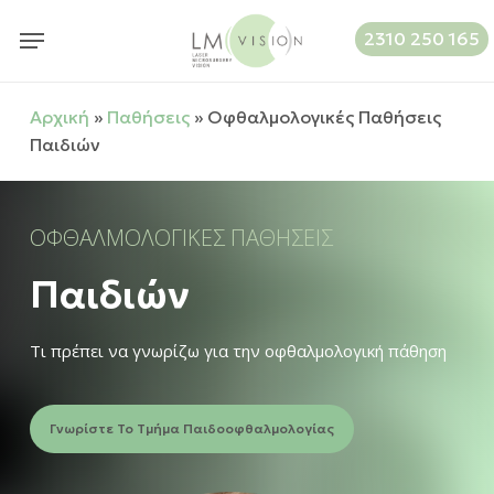
Skip
Menu
Menu
2310 250 165
to
main
content
Αρχική
»
Παθήσεις
»
Οφθαλμολογικές Παθήσεις
Παιδιών
ΟΦΘΑΛΜΟΛΟΓΙΚΕΣ ΠΑΘΗΣΕΙΣ
Παιδιών
Τι πρέπει να γνωρίζω για την οφθαλμολογική πάθηση
Γνωρίστε Το Τμήμα Παιδοοφθαλμολογίας