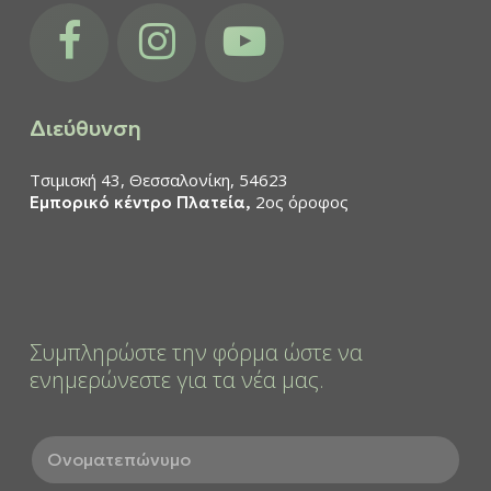
facebook
instagram
youtube
Διεύθυνση
Τσιμισκή 43, Θεσσαλονίκη, 54623
2ος όροφος
Εμπορικό κέντρο Πλατεία,
Συμπληρώστε την φόρμα ώστε να
ενημερώνεστε για τα νέα μας.
Ο
ν
ο