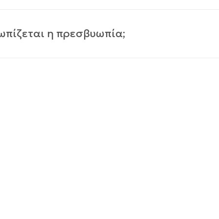
ωπίζεται η πρεσβυωπία;
υ οφθαλού (γυαλιά με απλούς φακούς, διπλοεστιακά, π
ου κερατοειδούς (φακοί επαφής, διαθλαστικές επεμβάσει
θαλμού (ενδοφακοί).
νο Τμήμα
ής της LM