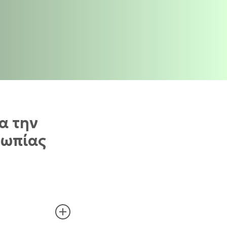
α την
υωπίας