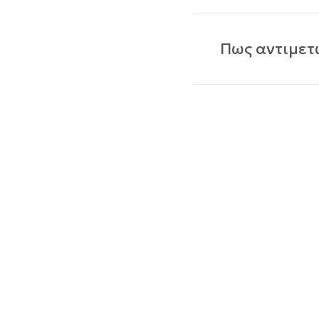
Πως αντιμετ
έμπροσθεν το
επί ή εντός τ
εντός του οφ
Γνωρίστε το εξειδικευμέ
Διαθλαστικής Χειρουργικ
Vision