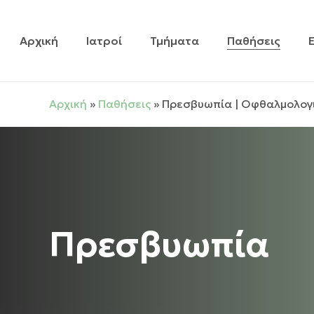
Skip
to
Αρχική
Ιατροί
Τμήματα
Παθήσεις
main
content
Αρχική
»
Παθήσεις
»
Πρεσβυωπία | Οφθαλμολογ
Πρεσβυωπία