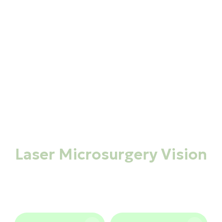
ΜΟΝΑΔΑ ΗΜΕΡΗΣΙΑΣ ΝΟΣΗΛΕΙΑΣ
Laser Microsurgery Vision
και σ
Οφθαλμολογική φροντίδα στη Θεσσαλονίκη
ία αιχμής και πολυετή εμπειρία σε ένα περιβάλλο