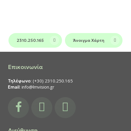
και σε όλη τη
φροντίδα στη Θεσσαλονίκη
Βόρεια Ελλάδα, συνδυάζοντας τεχνολογία
αιχμής και πολυετή εμπειρία σε ένα
περιβάλλον υψηλών προδιαγραφών.
2310.250.165
Άνοιγμα Χάρτη
Επικοινωνία
: (+30) 2310.250.165
Τηλέφωνο
: info@lmvision.gr
Email
facebook
instagram
youtube
Διεύθυνση