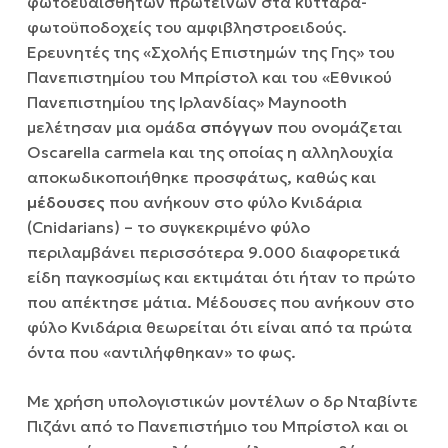
φωτοευαίσθητων πρωτεϊνών στα κύτταρα-
φωτοϋποδοχείς του αμφιβληστροειδούς.
Ερευνητές της «Σχολής Επιστημών της Γης» του
Πανεπιστημίου του Μπρίστολ και του «Εθνικού
Πανεπιστημίου της Ιρλανδίας» Maynooth
μελέτησαν μια ομάδα
σπόγγων
που ονομάζεται
Oscarella carmela και της οποίας η αλληλουχία
αποκωδικοποιήθηκε προσφάτως, καθώς και
μέδουσες
που ανήκουν στο φύλο Κνιδάρια
(Cnidarians) – το συγκεκριμένο φύλο
περιλαμβάνει περισσότερα 9.000 διαφορετικά
είδη παγκοσμίως και εκτιμάται ότι ήταν το πρώτο
που απέκτησε μάτια. Μέδουσες που ανήκουν στο
φύλο Κνιδάρια θεωρείται ότι είναι από τα πρώτα
όντα που «αντιλήφθηκαν» το φως.
Με χρήση υπολογιστικών μοντέλων ο δρ Νταβίντε
Πιζάνι από το Πανεπιστήμιο του Μπρίστολ και οι