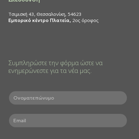
Τσιμισκή 43, Θεσσαλονίκη, 54623
2ος όροφος
Εμπορικό κέντρο Πλατεία,
Συμπληρώστε την φόρμα ώστε να
ενημερώνεστε για τα νέα μας.
Ο
ν
ο
μ
E
α
m
τ
a
ε
i
π