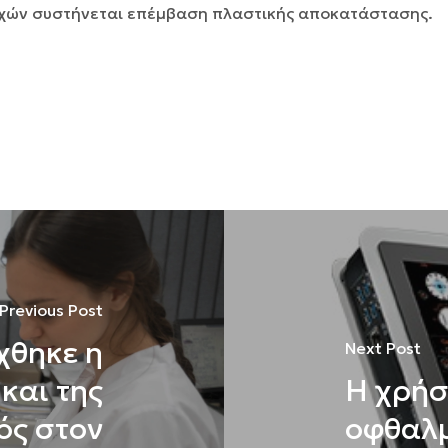
οχών συστήνεται επέµβαση πλαστικής αποκατάστασης.
Previous Post
χθηκε η
Next Post
και της
Η χρήσ
ός στον
οφθαλμ