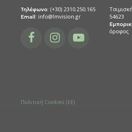
: (+30) 2310.250.165
Τσιμισκή
Τηλέφωνο
: info@lmvision.gr
54623
Email
Εμπορικ
facebook
instagram
youtube
όροφος
Πολιτική Cookies (ΕΕ)