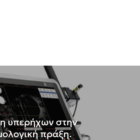
η υπερήχων στην
ολογική πράξη.