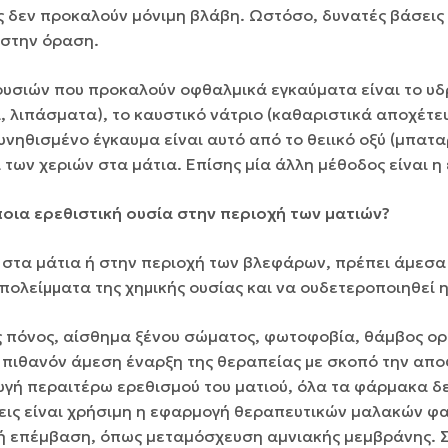
ς δεν προκαλούν µόνιµη βλάβη. Ωστόσο, δυνατές βάσεις
 στην όραση.
ουσιών που προκαλούν οφθαλµικά εγκαύµατα είναι το υδ
, λιπάσµατα), το καυστικό νάτριο (καθαριστικά αποχέτευ
νηθισµένο έγκαυµα είναι αυτό από το θειικό οξύ (µπαταρ
των χεριών στα µάτια. Επίσης µία άλλη µέθοδος είναι η
ποια ερεθιστική ουσία στην περιοχή των ματιών?
στα µάτια ή στην περιοχή των βλεφάρων, πρέπει άµεσα 
ολείμματα της χημικής ουσίας και να ουδετεροποιηθεί η
ύς πόνος, αίσθηµα ξένου σώµατος, φωτοφοβία, θάµβος ο
 πιθανόν άµεση έναρξη της θεραπείας με σκοπό την απο
γή περαιτέρω ερεθισµού του µατιού, όλα τα φάρµακα δε
σεις είναι χρήσιµη η εφαρµογή θεραπευτικών µαλακών φ
κή επέµβαση, όπως µεταµόσχευση αµνιακής µεµβράνης. 