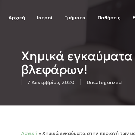
Skip
to
Αρχική
Ιατροί
Τμήματα
Παθήσεις
main
content
Χημικά εγκαύματα 
βλεφάρων!
7 Δεκεμβρίου, 2020
Uncategorized
Αρχική
»
Χημικά εγκαύματα στην περιοχή των μ