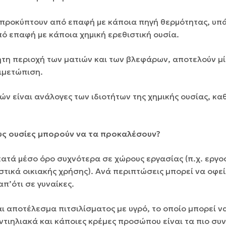
 προκύπτουν από επαφή με κάποια πηγή θερμότητας, υπά
ό επαφή με κάποια χημική ερεθιστική ουσία.
τη περιοχή των µατιών και των βλεφάρων, αποτελούν µί
ιµετώπιση.
ν είναι ανάλογες των ιδιοτήτων της χηµικής ουσίας, κα
υς ουσίες μπορούν να τα προκαλέσουν?
ατά μέσο όρο συχνότερα σε χώρους εργασίας (π.χ. εργοσ
ιστικά οικιακής χρήσης). Ανά περιπτώσεις µπορεί να οφε
π’ότι σε γυναίκες.
αι αποτέλεσµα πιτσιλίσµατος µε υγρό, το οποίο µπορεί ν
τιηλιακά και κάποιες κρέµες προσώπου είναι τα πιο συν