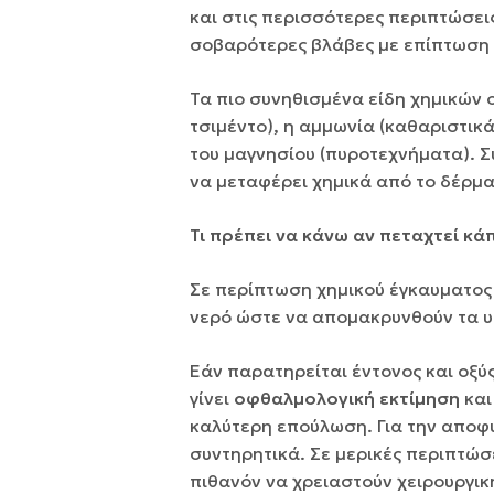
και στις περισσότερες περιπτώσει
σοβαρότερες βλάβες µε επίπτωση
Τα πιο συνηθισµένα είδη χηµικών 
τσιµέντο), η αµµωνία (καθαριστικά
του µαγνησίου (πυροτεχνήµατα). Συ
να µεταφέρει χηµικά από το δέρµα 
Τι πρέπει να κάνω αν πεταχτεί κά
Σε περίπτωση χηµικού έγκαυµατος 
νερό ώστε να αποµακρυνθούν τα υπ
Εάν παρατηρείται έντονος και οξ
γίνει
οφθαλμολογική εκτίμηση
και
καλύτερη επούλωση. Για την αποφυ
συντηρητικά. Σε µερικές περιπτώ
πιθανόν να χρειαστούν χειρουργι