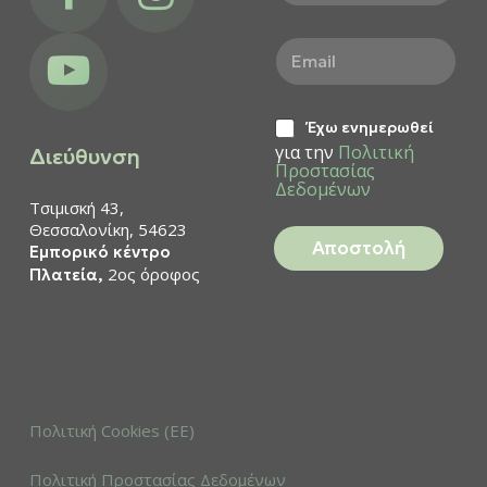
ο
μ
youtube
E
α
m
τ
a
ε
i
π
Έ
l
Έχω ενημερωθεί
ώ
χ
*
για την
Πολιτική
ν
Διεύθυνση
ω
Προστασίας
υ
ε
Δεδομένων
μ
Τσιμισκή 43,
ν
ο
η
Θεσσαλονίκη, 54623
*
Αποστολή
μ
Εμπορικό κέντρο
ε
2ος όροφος
Πλατεία,
ρ
ω
θ
ε
ί
γ
ι
Πολιτική Cookies (ΕΕ)
α
τ
η
Πολιτική Προστασίας Δεδομένων