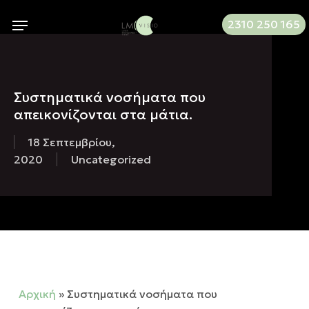
Skip
Menu
2310 250 165
to
main
content
Συστηματικά νοσήματα που
απεικονίζονται στα μάτια.
18 Σεπτεμβρίου,
2020
Uncategorized
Αρχική
»
Συστηματικά νοσήματα που