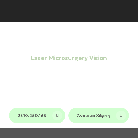
ΜΟΝΑΔΑ ΗΜΕΡΗΣΙΑΣ ΝΟΣΗΛΕΙΑΣ
Laser Microsurgery Vision
Σημείο αναφοράς στην
Οφθαλμολογική
και σε όλη τη
φροντίδα στη Θεσσαλονίκη
Βόρεια Ελλάδα, συνδυάζοντας τεχνολογία
αιχμής και πολυετή εμπειρία σε ένα
περιβάλλον υψηλών προδιαγραφών.
2310.250.165
Άνοιγμα Χάρτη