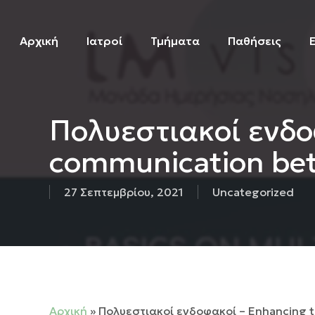
Skip
to
Αρχική
Ιατροί
Τμήματα
Παθήσεις
main
content
Πολυεστιακοί ενδοφ
communication bet
27 Σεπτεμβρίου, 2021
Uncategorized
Αρχική
»
Πολυεστιακοί ενδοφακοί – Enhancing t