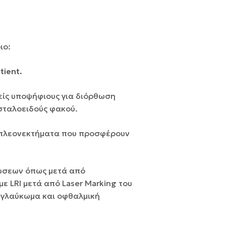
ιο:
tient.
είς υποψήφιους για διόρθωση
σταλοειδούς φακού.
 πλεονεκτήματα που προσφέρουν
τώσεων όπως μετά από
ε LRI μετά από Laser Marking του
 γλαύκωμα και οφθαλμική