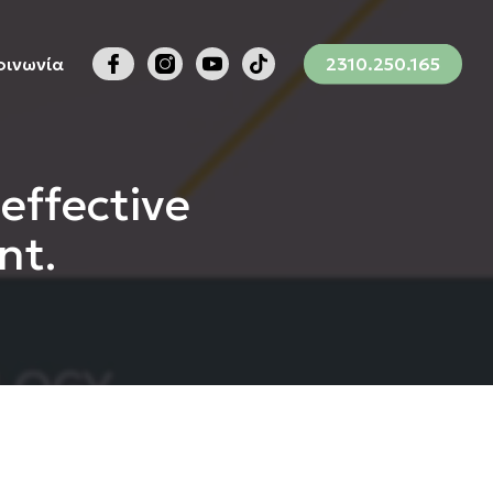
Menu
οινωνία
2310.250.165
effective
nt.