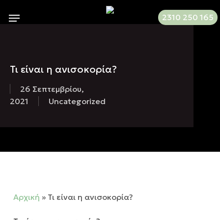
Skip
Menu
2310 250 165
to
main
content
Τι είναι η ανισοκορία?
26 Σεπτεμβρίου,
2021
Uncategorized
Αρχική
»
Τι είναι η ανισοκορία?