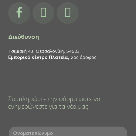
facebook
instagram
youtube
Διεύθυνση
Τσιμισκή 43, Θεσσαλονίκη, 54623
2ος όροφος
Εμπορικό κέντρο Πλατεία,
Συμπληρώστε την φόρμα ώστε να
ενημερώνεστε για τα νέα μας.
Ο
ν