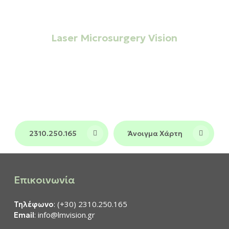
ΜΟΝΑΔΑ ΗΜΕΡΗΣΙΑΣ ΝΟΣΗΛΕΙΑΣ
Laser Microsurgery Vision
Σημείο αναφοράς στην
Οφθαλμολογική
και σε όλη τη
φροντίδα στη Θεσσαλονίκη
Βόρεια Ελλάδα, συνδυάζοντας τεχνολογία
αιχμής και πολυετή εμπειρία σε ένα
περιβάλλον υψηλών προδιαγραφών.
2310.250.165
Άνοιγμα Χάρτη
Επικοινωνία
: (+30) 2310.250.165
Τηλέφωνο
: info@lmvision.gr
Email