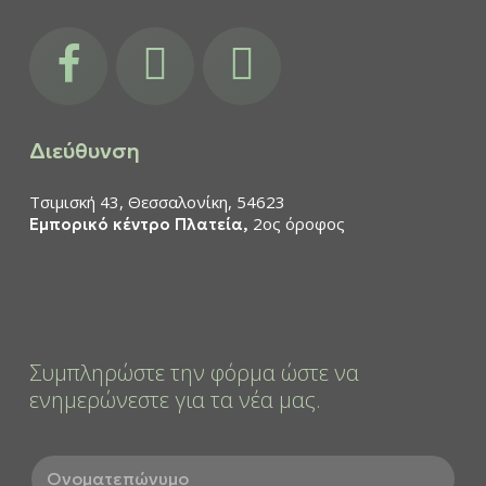
facebook
instagram
youtube
Διεύθυνση
Τσιμισκή 43, Θεσσαλονίκη, 54623
2ος όροφος
Εμπορικό κέντρο Πλατεία,
Συμπληρώστε την φόρμα ώστε να
ενημερώνεστε για τα νέα μας.
Ο
ν