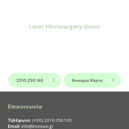
ΜΟΝΑΔΑ ΗΜΕΡΗΣΙΑΣ ΝΟΣΗΛΕΙΑΣ
Laser Microsurgery Vision
Σημείο αναφοράς στην
Οφθαλμολογική
και σε όλη τη
φροντίδα στη Θεσσαλονίκη
Βόρεια Ελλάδα, συνδυάζοντας τεχνολογία
αιχμής και πολυετή εμπειρία σε ένα
περιβάλλον υψηλών προδιαγραφών.
2310.250.165
Άνοιγμα Χάρτη
Επικοινωνία
: (+30) 2310.250.165
Τηλέφωνο
: info@lmvision.gr
Email