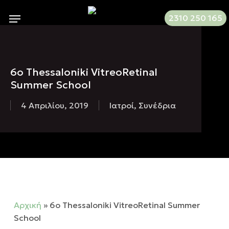
Skip
Menu
2310 250 165
to
main
content
6ο Thessaloniki VitreoRetinal
Summer School
4 Απριλίου, 2019
Ιατροί
,
Συνέδρια
Αρχική
»
6ο Thessaloniki VitreoRetinal Summer
School