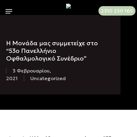
Skip
Menu
2310 250 165
to
main
content
Η Μονάδα μας συμμετείχε στο
“53ο Πανελλήνιο
Οφθαλμολογικό Συνέδριο”
3 Φεβρουαρίου,
2021
Uncategorized