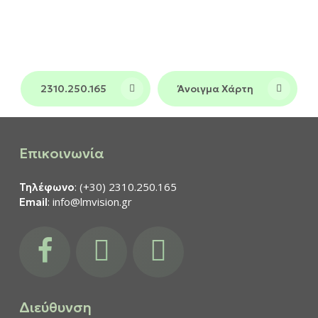
και σε όλη τη
φροντίδα στη Θεσσαλονίκη
Βόρεια Ελλάδα, συνδυάζοντας τεχνολογία
αιχμής και πολυετή εμπειρία σε ένα
περιβάλλον υψηλών προδιαγραφών.
2310.250.165
Άνοιγμα Χάρτη
Επικοινωνία
: (+30) 2310.250.165
Τηλέφωνο
: info@lmvision.gr
Email
facebook
instagram
youtube
Διεύθυνση