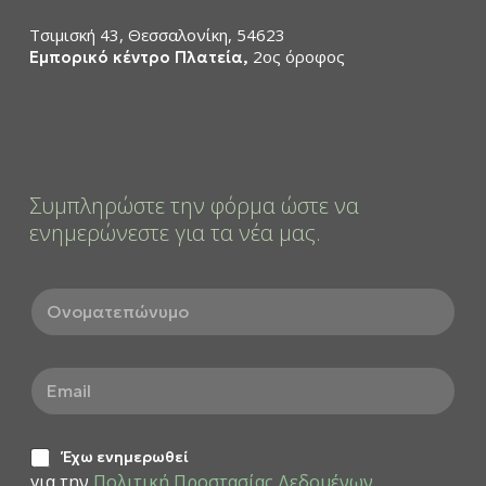
Τσιμισκή 43, Θεσσαλονίκη, 54623
2ος όροφος
Εμπορικό κέντρο Πλατεία,
Συμπληρώστε την φόρμα ώστε να
ενημερώνεστε για τα νέα μας.
Ο
ν
ο
μ
E
α
m
τ
a
ε
i
π
Έ
l
Έχω ενημερωθεί
ώ
χ
*
για την
Πολιτική Προστασίας Δεδομένων
ν