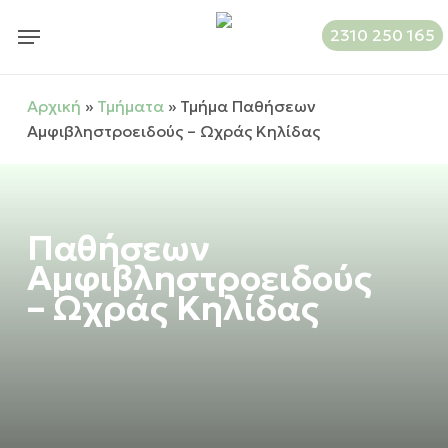
Skip
Menu
2310 250 165
to
main
content
Αρχική
»
Τμήματα
»
Τμήμα Παθήσεων
Αμφιβληστροειδούς – Ωχράς Κηλίδας
Παθήσεων
Αμφιβληστροειδούς
– Ωχράς Κηλίδας