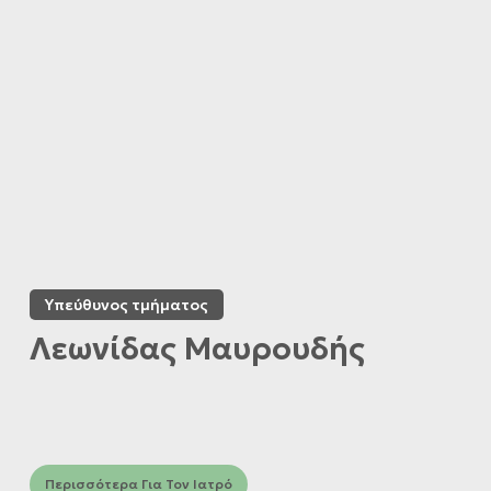
Υπεύθυνος τμήματος
Λεωνίδας Μαυρουδής
Περισσότερα Για Τον Ιατρό