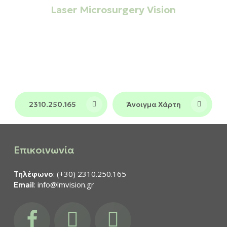
Laser Microsurgery Vision
Σημείο αναφοράς στην
Οφθαλμολογική
και σε όλη τη
φροντίδα στη Θεσσαλονίκη
Βόρεια Ελλάδα, συνδυάζοντας τεχνολογία
αιχμής και πολυετή εμπειρία σε ένα
περιβάλλον υψηλών προδιαγραφών.
2310.250.165
Άνοιγμα Χάρτη
Επικοινωνία
: (+30) 2310.250.165
Τηλέφωνο
: info@lmvision.gr
Email
facebook
instagram
youtube