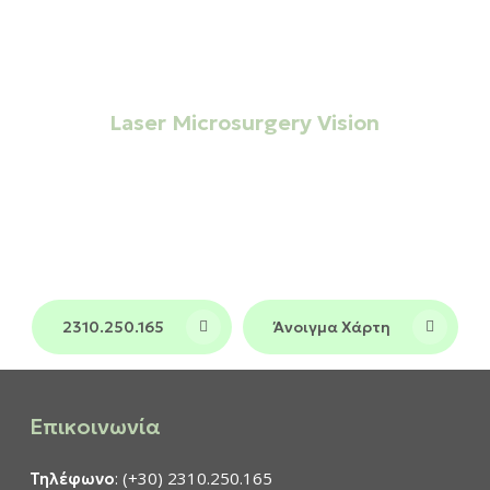
ΜΟΝΑΔΑ ΗΜΕΡΗΣΙΑΣ ΝΟΣΗΛΕΙΑΣ
Laser Microsurgery Vision
Σημείο αναφοράς στην
Οφθαλμολογική
και σε όλη τη
φροντίδα στη Θεσσαλονίκη
Βόρεια Ελλάδα, συνδυάζοντας τεχνολογία
αιχμής και πολυετή εμπειρία σε ένα
περιβάλλον υψηλών προδιαγραφών.
2310.250.165
Άνοιγμα Χάρτη
Επικοινωνία
: (+30) 2310.250.165
Τηλέφωνο