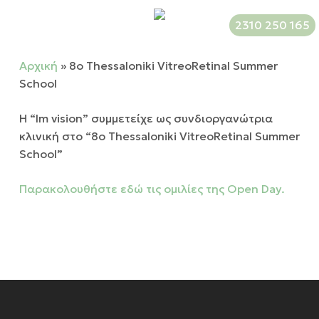
Skip
Menu
2310 250 165
to
main
content
Αρχική
»
8ο Thessaloniki VitreoRetinal Summer
School
Η “lm vision” συμμετείχε ως συνδιοργανώτρια
κλινική στο “8ο Thessaloniki VitreoRetinal Summer
School”
Παρακολουθήστε εδώ τις ομιλίες της Open Day.