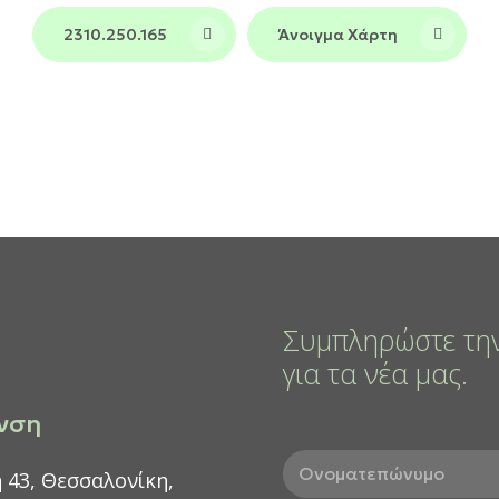
2310.250.165
Άνοιγμα Χάρτη
Συμπληρώστε την
για τα νέα μας.
νση
Ο
 43, Θεσσαλονίκη,
ν