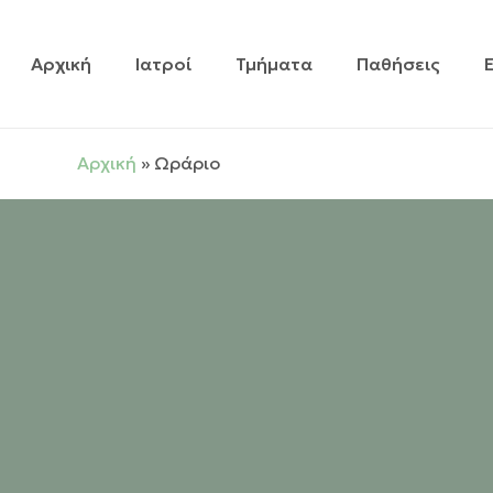
Skip
to
Αρχική
Ιατροί
Τμήματα
Παθήσεις
main
content
Αρχική
»
Ωράριο