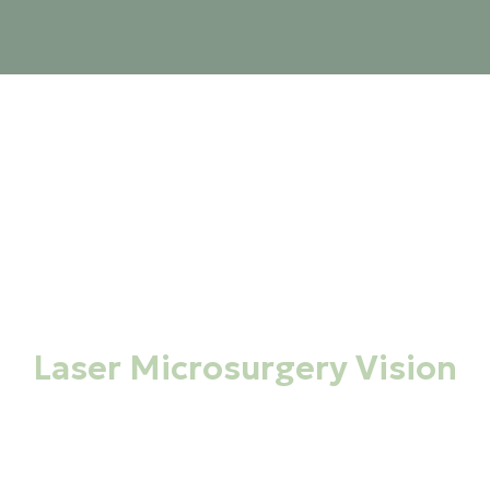
ΜΟΝΑΔΑ ΗΜΕΡΗΣΙΑΣ ΝΟΣΗΛΕΙΑΣ
Laser Microsurgery Vision
και σ
Οφθαλμολογική φροντίδα στη Θεσσαλονίκη
ία αιχμής και πολυετή εμπειρία σε ένα περιβάλλο