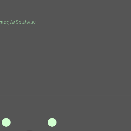
a
i
l
*
σίας Δεδομένων