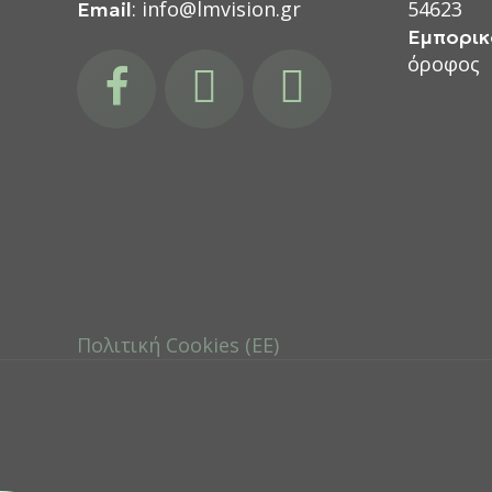
: info@lmvision.gr
54623
Email
Εμπορικ
facebook
instagram
youtube
όροφος
Πολιτική Cookies (ΕΕ)